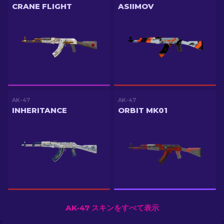
CRANE FLIGHT
ASIIMOV
AK-47
AK-47
INHERITANCE
ORBIT MK01
AK-47 スキンをすべて表示