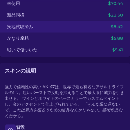
未使用
$70.44
JA
新品同様
$22.58
実地試験済み
$8.42
かなり摩耗
$5.88
戦いで傷ついた
$5.41
スキンの説明
強力で信頼性の高い AK-47は、世界で最も有名なアサルトライフ
ルの1つ。短いバーストで反動を抑えることで最大限に威力を引き
出せる。 ワインとホワイトのベースカラーでカスタムペイント
し、金のアクセントで仕上げられている。
「そんな風に見ない
で。これは暴力を振るうための道具なんかじゃない。芸術作品な
んだから」
背景