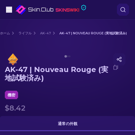
ピストル
ホーム
ライフル
AK-47
AK-47 | NOUVEAU ROUGE (実地試験済み)
中級
Media of
AK-47 | Nouveau Rouge (実地試験済み)
ライフル
AK-47 | Nouveau Rouge (実
スナイパーライフル
地試験済み)
ナイフ
機密
グローブ
$8.42
ケース
通常の外観
その他