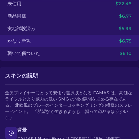
未使用
$22.46
JA
新品同様
$6.77
実地試験済み
$5.99
かなり摩耗
$6.75
戦いで傷ついた
$6.10
スキンの説明
金欠プレイヤーにとって安価な選択肢となる FAMAS は、高価な
ライフルとより威力の低い SMG の間の隙間を埋める存在であ
る。 北欧風のブルーのインターロッキングリングの模様のスプレ
ーペイント。
「希望なく生きるよりも、戦って倒れるほうがい
い」
背景
FAMAS | Night Borre は 2019年11月18日（6年前）