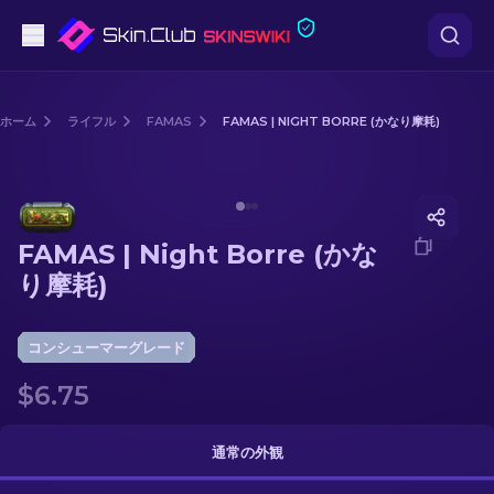
ピストル
ホーム
ライフル
FAMAS
FAMAS | NIGHT BORRE (かなり摩耗)
中級
Media of
FAMAS | Night Borre (かなり摩耗)
ライフル
FAMAS | Night Borre (かな
スナイパーライフル
り摩耗)
ナイフ
コンシューマーグレード
グローブ
$6.75
ケース
通常の外観
その他