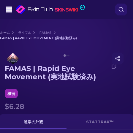
ピストル
ホーム
ライフル
FAMAS
FAMAS | RAPID EYE MOVEMENT (実地試験済み)
中級
Media of
FAMAS | Rapid Eye Movement (実地試験済み)
ライフル
FAMAS | Rapid Eye
スナイパーライフル
Movement (実地試験済み)
ナイフ
機密
グローブ
$6.28
ケース
通常の外観
STATTRAK™
その他