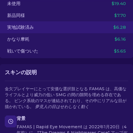
未使用
$19.40
JA
新品同様
$7.70
実地試験済み
$6.28
かなり摩耗
$6.16
戦いで傷ついた
$5.65
スキンの説明
金欠プレイヤーにとって安価な選択肢となる FAMAS は、高価な
ライフルとより威力の低い SMG の間の隙間を埋める存在であ
る。 ピンク系統のマスが連結されており、その中にリアルな目が
描かれている。
夢見人の目はせわしなく動く
背景
FAMAS | Rapid Eye Movement は 2022年1月20日（4
年前）に、"The Dreams & Nightmares Case" アップデ