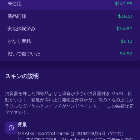
未使用
$142.55
JA
新品同様
$36.51
実地試験済み
$24.80
かなり摩耗
$5.12
戦いで傷ついた
$4.52
スキンの説明
消音器を外した同等品よりも弾倉が小さい消音器付き M4A1。反
動が小さく、精度が高い上に発砲音が静かだ。 青の下地の上にカ
ラフルなダイヤルとスイッチがハンドペイント。
「この回線は安
全ですか？」
背景
M4A1-S | Control Panel は 2018年9月3日（7年前）
に、"FACEIT 2018 – Ways to Watch" アップデートで追