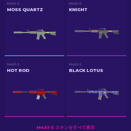
M4A1-S
M4A1-S
MOSS QUARTZ
KNIGHT
M4A1-S
M4A1-S
HOT ROD
BLACK LOTUS
M4A1-S スキンをすべて表示