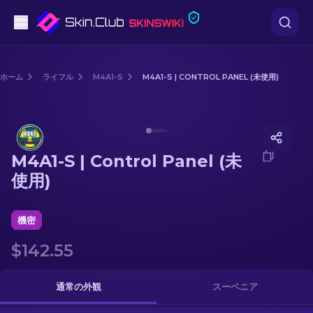
ピストル
ホーム
ライフル
M4A1-S
M4A1-S | CONTROL PANEL (未使用)
中級
Media of
M4A1-S | Control Panel (未使用)
ライフル
M4A1-S | Control Panel (未
スナイパーライフル
使用)
ナイフ
機密
グローブ
$142.55
ケース
通常の外観
スーベニア
その他