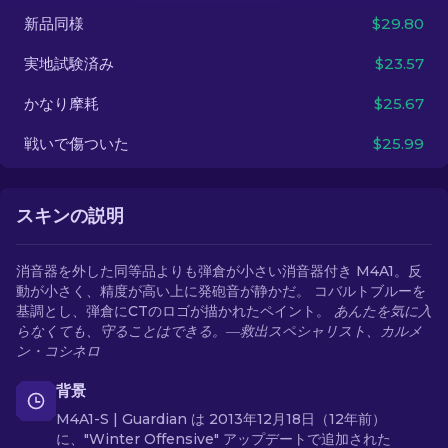
新品同様
$29.80
JA
実地試験済み
$23.57
かなり摩耗
$25.67
戦いで傷ついた
$25.99
スキンの説明
消音器を外した同等品よりも弾倉が小さい消音器付き M4A1。反
動が小さく、精度が高い上に発砲音が静かだ。 コバルトブルーを
基調とし、弾倉にCTのロゴが描かれたペイント。
あんたを気に入
らなくても、守ることはできる。―救出スペシャリスト、カルメ
ン・コシネロ
背景
M4A1-S | Guardian は 2013年12月18日（12年前）
に、"Winter Offensive" アップデートで追加された