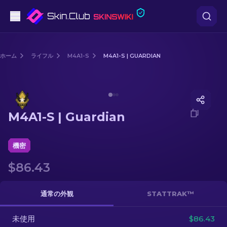
ピストル
ホーム
ライフル
M4A1-S
M4A1-S | GUARDIAN
中級
Media of
M4A1-S | Guardian
ライフル
M4A1-S | Guardian
スナイパーライフル
ナイフ
機密
$86.43
グローブ
ケース
通常の外観
STATTRAK™
未使用
その他
$86.43