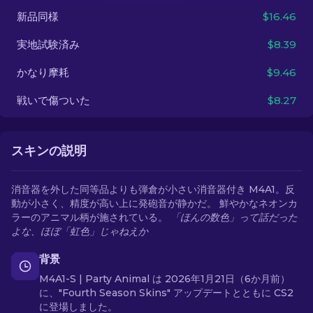
新品同様
$16.46
JA
実地試験済み
$8.39
かなり摩耗
$9.46
戦いで傷ついた
$8.27
スキンの説明
消音器を外した同等品よりも弾倉が小さい消音器付き M4A1。反
動が小さく、精度が高い上に発砲音が静かだ。 鮮やかなネオンカ
ラーのアニマル柄が施されている。
「ほんの数色」って話だった
よな、ほぼ「虹色」じゃねえか
背景
M4A1-S | Party Animal は 2026年1月21日（6か月前）
に、"Fourth Season Skins" アップデートとともに CS2
に登場しました。