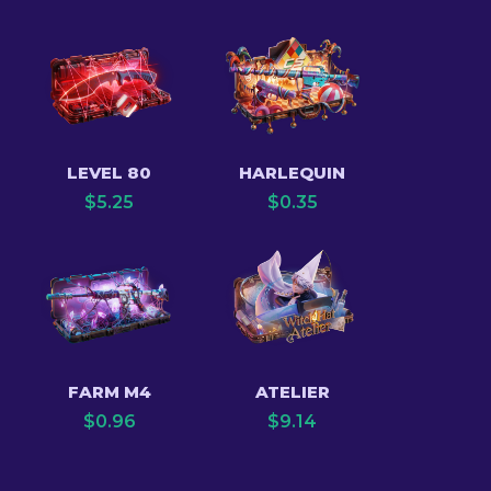
LEVEL 80
HARLEQUIN
$
5.25
$
0.35
FARM M4
ATELIER
$
0.96
$
9.14