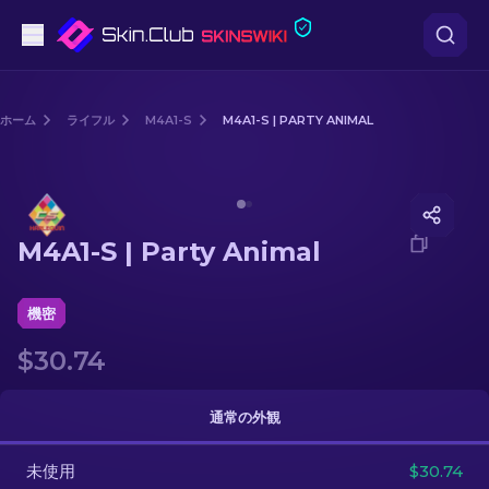
ピストル
ホーム
ライフル
M4A1-S
M4A1-S | PARTY ANIMAL
中級
Media of
M4A1-S | Party Animal
ライフル
M4A1-S | Party Animal
スナイパーライフル
ナイフ
機密
$30.74
グローブ
ケース
通常の外観
未使用
その他
$30.74