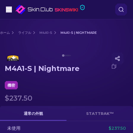
ピストル
ホーム
ライフル
M4A1-S
M4A1-S | NIGHTMARE
中級
Media of
M4A1-S | Nightmare
ライフル
M4A1-S | Nightmare
スナイパーライフル
ナイフ
機密
$237.50
グローブ
ケース
通常の外観
STATTRAK™
未使用
その他
$237.50