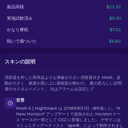
新品同様
$22.32
JA
実地試験済み
$9.30
かなり摩耗
$7.02
戦いで傷ついた
$6.82
スキンの説明
消音器を外した同等品よりも弾倉が小さい消音器付き M4A1。反
動が小さく、精度が高い上に発砲音が静かだ。 夜の恐ろしい訪問
者のカスタムペイント。
次はアラームを設定して
背景
M4A1-S | Nightmare は 2018年8月1日（8年前）に、"A
New Horizon" アップデートで追加された Horizon ケー
ス ケースの一部として CS2 に登場しました。 デザインは
コミュニティアーティスト「apel8」によって制作されまし