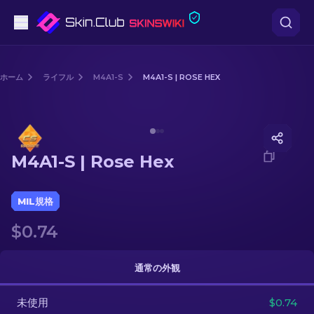
ピストル
ホーム
ライフル
M4A1-S
M4A1-S | ROSE HEX
中級
Media of
M4A1-S | Rose Hex
ライフル
M4A1-S | Rose Hex
スナイパーライフル
ナイフ
MIL規格
$0.74
グローブ
ケース
通常の外観
未使用
その他
$0.74