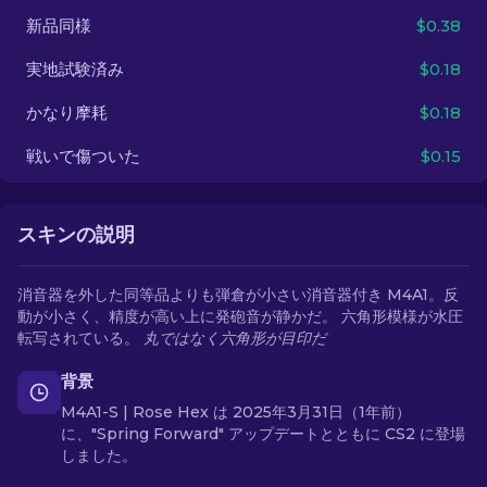
新品同様
$0.38
JA
実地試験済み
$0.18
かなり摩耗
$0.18
戦いで傷ついた
$0.15
スキンの説明
消音器を外した同等品よりも弾倉が小さい消音器付き M4A1。反
動が小さく、精度が高い上に発砲音が静かだ。 六角形模様が水圧
転写されている。
丸ではなく六角形が目印だ
背景
M4A1-S | Rose Hex は 2025年3月31日（1年前）
に、"Spring Forward" アップデートとともに CS2 に登場
しました。