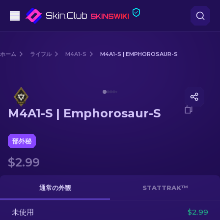
ピストル
ホーム
ライフル
M4A1-S
M4A1-S | EMPHOROSAUR-S
中級
Media of
M4A1-S | Emphorosaur-S
ライフル
M4A1-S | Emphorosaur-S
スナイパーライフル
ナイフ
部外秘
$2.99
グローブ
ケース
通常の外観
STATTRAK™
未使用
その他
$2.99