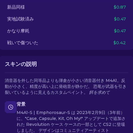
新品同様
$0.87
JA
実地試験済み
$0.47
かなり摩耗
$0.47
戦いで傷ついた
$0.42
スキンの説明
消音器を外した同等品よりも弾倉が小さい消音器付き M4A1。反
動が小さく、精度が高い上に発砲音が静かだ。 恐竜が武器を引き
裂いているように見えるカスタムペイント。
餌を求めて
背景
M4A1-S | Emphorosaur-S は 2023年2月9日（3年前）
に、"Case, Capsule, Kit, Oh My!" アップデートで追加さ
れた Revolution ケース ケースの一部として CS2 に登場
しました。 デザインはコミュニティアーティスト