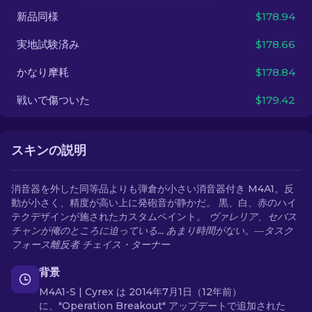
新品同様
$178.94
JA
実地試験済み
$178.66
かなり摩耗
$178.84
戦いで傷ついた
$179.42
スキンの説明
消音器を外した同等品よりも弾倉が小さい消音器付き M4A1。反
動が小さく、精度が高い上に発砲音が静かだ。 黒、白、赤のハイ
テクデザインが施されたカスタムペイント。
ヴァレリア、セバス
チャンが俺のところに迫っている... あまり時間がない。―タスク
フォース離反者 チェイス・ターナー
背景
M4A1-S | Cyrex は 2014年7月1日（12年前）
に、"Operation Breakout" アップデートで追加された