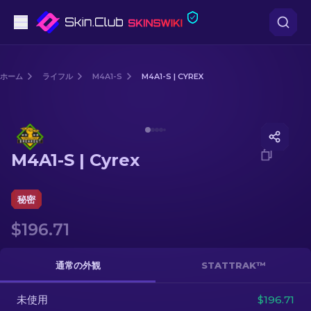
ピストル
ホーム
ライフル
M4A1-S
M4A1-S | CYREX
中級
Media of
M4A1-S | Cyrex
ライフル
M4A1-S | Cyrex
スナイパーライフル
ナイフ
秘密
$196.71
グローブ
ケース
通常の外観
STATTRAK™
未使用
その他
$196.71