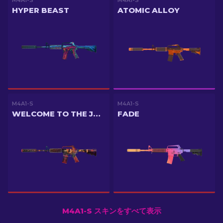
M4A1-S
M4A1-S
HYPER BEAST
ATOMIC ALLOY
M4A1-S
M4A1-S
WELCOME TO THE JUNGLE
FADE
M4A1-S スキンをすべて表示