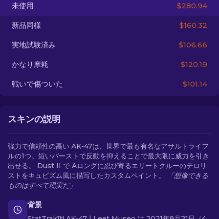
未使用
$280.94
JA
新品同様
$160.32
実地試験済み
$106.66
かなり摩耗
$120.19
戦いで傷ついた
$101.14
スキンの説明
強力で信頼性の高い AK-47は、世界で最も有名なアサルトライフ
ルの1つ。短いバーストで反動を抑えることで最大限に威力を引き
出せる。 Dust II で Aロングに忍び寄るエリートクルーのテロリ
ストをキュビズム風に描写したカスタムペイント。
「想像できる
ものはすべて現実だ」
背景
StatTrak™ AK-47 | Leet Museo は 2021年9月21日（4