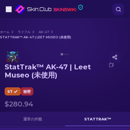
ピストル
ホーム
ライフル
AK-47
STATTRAK™ AK-47 | LEET MUSEO (未使用)
中級
Media of
StatTrak™ AK-47 | Leet Museo (未使用)
ライフル
StatTrak™ AK-47 | Leet
スナイパーライフル
Museo (未使用)
ナイフ
ST
秘密
グローブ
$280.94
ケース
通常の外観
STATTRAK™
その他