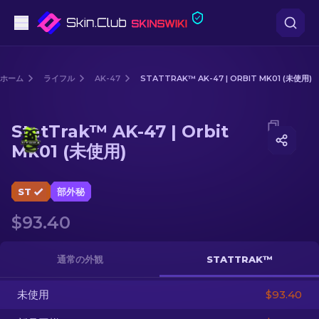
ピストル
ホーム
ライフル
AK-47
STATTRAK™ AK-47 | ORBIT MK01 (未使用)
中級
Media of
StatTrak™ AK-47 | Orbit Mk01 (未使用)
StatTrak™ AK-47 | Orbit
ライフル
Mk01 (未使用)
スナイパーライフル
ST
部外秘
ナイフ
$93.40
グローブ
通常の外観
STATTRAK™
ケース
未使用
$93.40
その他