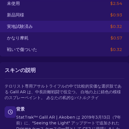
未使用
$2.54
JA
新品同様
$0.93
実地試験済み
$0.32
かなり摩耗
$0.57
戦いで傷ついた
$0.32
スキンの説明
テロリスト専用アサルトライフルの中で比較的安価な選択肢であ
る Galil AR は、中長距離戦闘で役立つ。 白地の上に錆色の模様
のスプレーペイント。
あなたの私的なバトルクライ
背景
StatTrak™ Galil AR | Akoben は 2019年3月13日（7年
前）に、"Seeing the Light" アップデートで追加された
Prisma ケース ケースの一部として CS2 に登場しました。