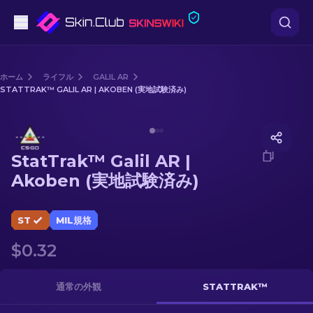
ピストル
ホーム
ライフル
GALIL AR
STATTRAK™ GALIL AR | AKOBEN (実地試験済み)
中級
Media of
StatTrak™ Galil AR | Akoben (実地試験済み)
ライフル
StatTrak™ Galil AR |
スナイパーライフル
Akoben (実地試験済み)
ナイフ
ST
MIL規格
グローブ
$0.32
ケース
通常の外観
STATTRAK™
その他