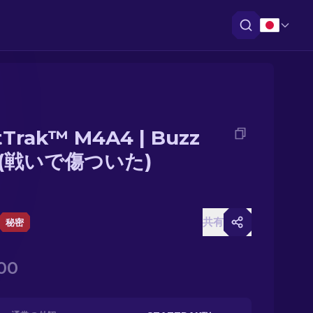
tTrak™ M4A4 | Buzz
ll (戦いで傷ついた)
共有
秘密
00