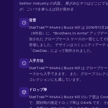
Sektor Industry の武器。
興ざめなヤツはどこにで
が、こいつを食らえば目が覚める
背景
StatTrak™ M4A4 | Buzz Kill は 2016年11月
（9年前）に、"Brothers In Arms" アップデ
加された グローブケース ケースの一部として CS
登場しました。 デザインはコミュニティアーテ
「DasDas」によって制作されました。
入手方法
StatTrak™ M4A4 | Buzz Kill は グローブケ
ースから入手できます。 また、グローブコレク
コレクションにも属しています。
ドロップ率
StatTrak™ M4A4 | Buzz Kill のレア度は Cov
で、開封時の推定ドロップ率は 0.64% です。そ