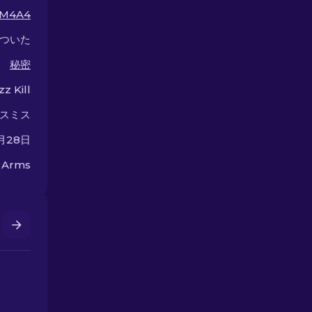
う！
ンを見つけまし
M4A4
ついた
秘密
z Kill
スミス
1月28日
n Arms