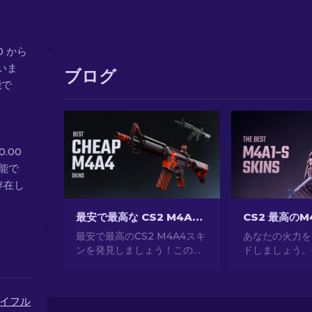
00 から
いま
ブログ
能で
0.00
可能で
存在し
最安で最高な CS2 M4A4 スキン [2026]
最安で最高のCS2 M4A4スキ
あなたの火力を
ンを発見しましょう！このガ
ドしましょう。
イドでは、お財布に優しい
M4A1-Sスキ
M4A4スキンのトップ選択肢
た。魅力的なデ
を探索します。予算内でゲー
ラリーを探索し
イフル
ムをアップグレードしましょ
アーセナルにぴ