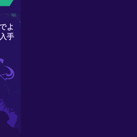
でよ
入手