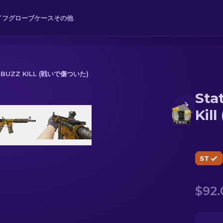
イフ
グローブ
ケース
その他
 BUZZ KILL (戦いで傷ついた)
Sta
ill (戦いで傷ついた)
Ki
ST
$92.