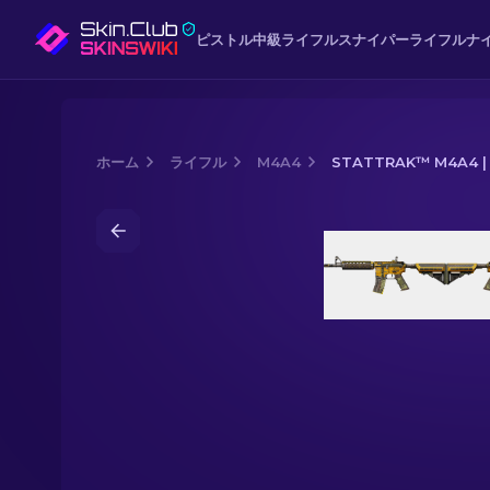
ピストル
中級
ライフル
スナイパーライフル
ナ
ホーム
ライフル
M4A4
STATTRAK™ M4A4 |
Media of
StatTrak™ M4A4 | Buzz K