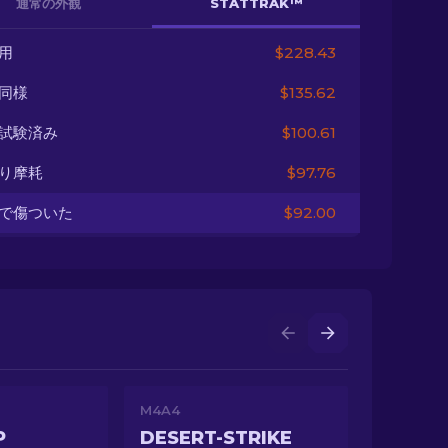
通常の外観
STATTRAK™
用
$228.43
同様
$135.62
試験済み
$100.61
り摩耗
$97.76
で傷ついた
$92.00
M4A4
P
DESERT-STRIKE