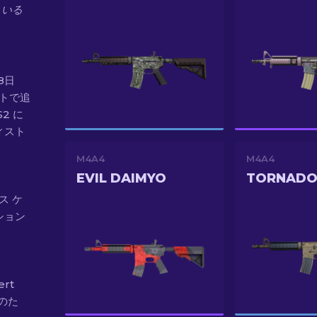
もいる
28日
ートで追
2 に
ィスト
M4A4
M4A4
EVIL DAIMYO
TORNAD
ース ケ
ション
ert
のた