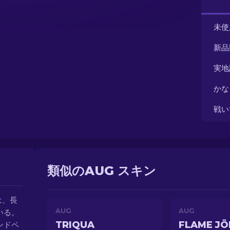
未使
新品
実地
かな
戦い
類似のAUG スキン
は、長
AUG
AUG
いる。
TRIQUA
ンドペ