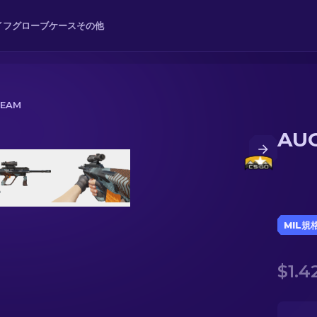
イフ
グローブ
ケース
その他
REAM
AUG
MIL規
$1.4