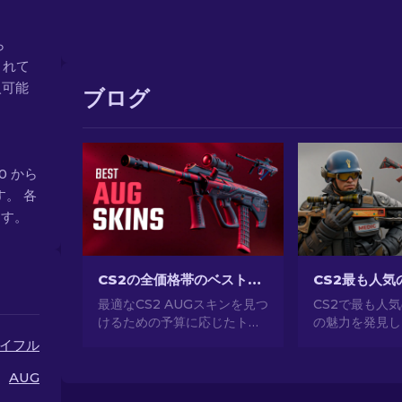
ら
されて
入可能
ブログ
00 から
す。 各
ます。
CS2の全価格帯のベストAUGスキン[2026]
最適なCS2 AUGスキンを見つ
CS2で最も人
けるための予算に応じたトッ
の魅力を発見し
プの選択肢を発見しましょ
事なデザインか
イフル
う！究極のゲームスタイルの
所有、CS2が
ためのさまざまな価格帯のベ
気のあるスキン
AUG
ストで最も安いAUGスキンの
してください。[