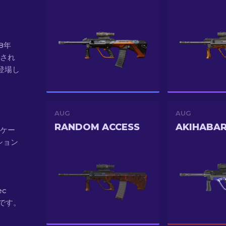
（8年
加され
に登場し
AUG
AUG
RANDOM ACCESS
ス ケー
ション
ec
 です。