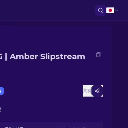
 | Amber Slipstream
共有
格
2