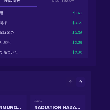
通常の外観
STATTRAK™
用
$1.42
同様
$0.39
試験済み
$0.36
り摩耗
$0.38
で傷ついた
$0.30
AUG
FLAME JÖRMUNGANDR
RADIATION HAZARD