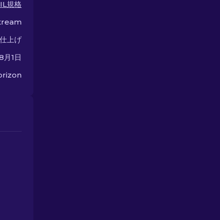
IL規格
選択肢を探索してください。
tream
仕上げ
年8月1日
rizon