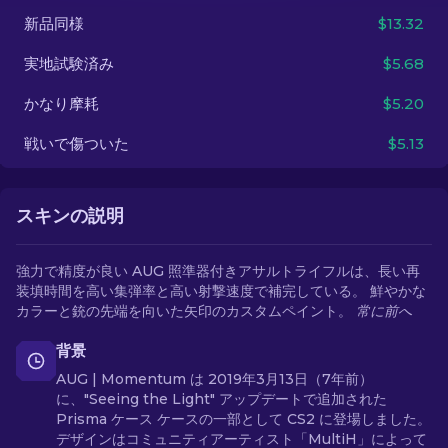
新品同様
$13.32
JA
実地試験済み
$5.68
かなり摩耗
$5.20
戦いで傷ついた
$5.13
スキンの説明
強力で精度が良い AUG 照準器付きアサルトライフルは、長い再
装填時間を高い集弾率と高い射撃速度で補完している。 鮮やかな
カラーと銃の先端を向いた矢印のカスタムペイント。
常に前へ
背景
AUG | Momentum は 2019年3月13日（7年前）
に、"Seeing the Light" アップデートで追加された
Prisma ケース ケースの一部として CS2 に登場しました。
デザインはコミュニティアーティスト「MultiH」によって