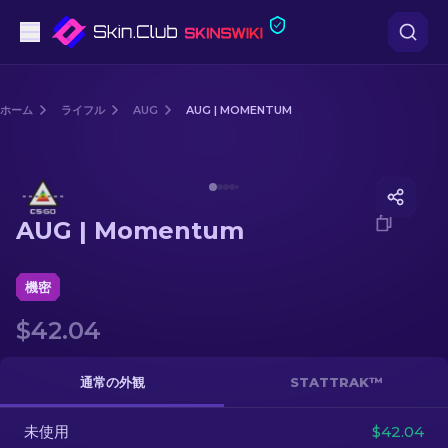
ピストル
ホーム
ライフル
AUG
AUG | MOMENTUM
中級
Media of
AUG | Momentum
ライフル
AUG | Momentum
スナイパーライフル
ナイフ
機密
$42.04
グローブ
ケース
通常の外観
STATTRAK™
未使用
その他
$42.04