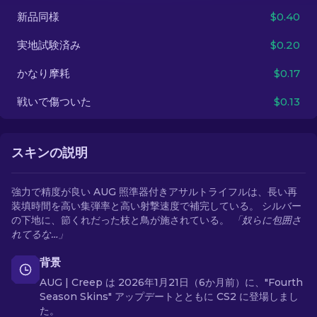
新品同様
$0.40
JA
実地試験済み
$0.20
かなり摩耗
$0.17
戦いで傷ついた
$0.13
スキンの説明
強力で精度が良い AUG 照準器付きアサルトライフルは、長い再
装填時間を高い集弾率と高い射撃速度で補完している。 シルバー
の下地に、節くれだった枝と鳥が施されている。
「奴らに包囲さ
れてるな…」
背景
AUG | Creep は 2026年1月21日（6か月前）に、"Fourth
Season Skins" アップデートとともに CS2 に登場しまし
た。