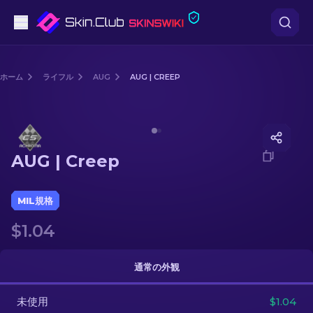
ピストル
ホーム
ライフル
AUG
AUG | CREEP
中級
Media of
AUG | Creep
ライフル
AUG | Creep
スナイパーライフル
ナイフ
MIL規格
$1.04
グローブ
ケース
通常の外観
未使用
その他
$1.04