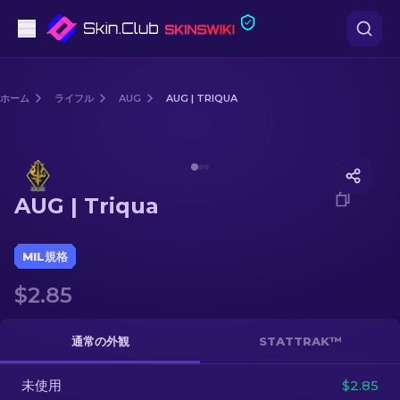
ピストル
ホーム
ライフル
AUG
AUG | TRIQUA
中級
Media of
AUG | Triqua
ライフル
AUG | Triqua
スナイパーライフル
ナイフ
MIL規格
$2.85
グローブ
ケース
通常の外観
STATTRAK™
未使用
その他
$2.85