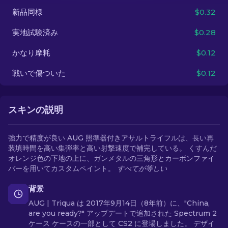
新品同様
$0.32
JA
実地試験済み
$0.28
かなり摩耗
$0.12
戦いで傷ついた
$0.12
スキンの説明
強力で精度が良い AUG 照準器付きアサルトライフルは、長い再
装填時間を高い集弾率と高い射撃速度で補完している。 くすんだ
オレンジ色の下地の上に、ガンメタルの三角形とカーボンファイ
バーを用いてカスタムペイント。
すべてが等しい
背景
AUG | Triqua は 2017年9月14日（8年前）に、"China,
are you ready?" アップデートで追加された Spectrum 2
ケース ケースの一部として CS2 に登場しました。 デザイ