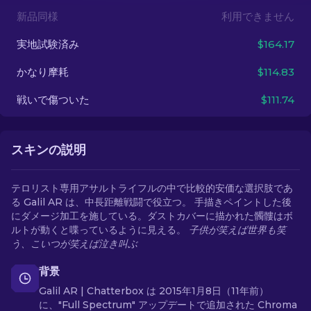
新品同様
利用できません
JA
実地試験済み
$164.17
かなり摩耗
$114.83
戦いで傷ついた
$111.74
スキンの説明
テロリスト専用アサルトライフルの中で比較的安価な選択肢であ
る Galil AR は、中長距離戦闘で役立つ。 手描きペイントした後
にダメージ加工を施している。ダストカバーに描かれた髑髏はボ
ルトが動くと喋っているように見える。
子供が笑えば世界も笑
う、こいつが笑えば泣き叫ぶ
背景
Galil AR | Chatterbox は 2015年1月8日（11年前）
に、"Full Spectrum" アップデートで追加された Chroma