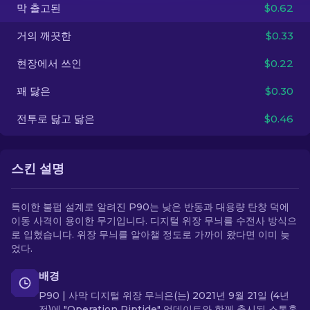
막 출고된
$0.62
KO
거의 깨끗한
$0.33
현장에서 쓰인
$0.22
꽤 닳은
$0.30
전투로 닳고 닳은
$0.46
스킨 설명
특이한 불펍 설계로 알려진 P90는 낮은 반동과 대용량 탄창 덕에
이동 사격이 용이한 무기입니다. 디지털 위장 무늬를 수전사 방식으
로 입혔습니다. 위장 무늬를 알아챌 정도로 가까이 왔다면 이미 늦
었다.
배경
P90 | 사막 디지털 위장 무늬은(는) 2021년 9월 21일 (4년
전)에 "Operation Riptide" 업데이트와 함께 출시된 스톡홀