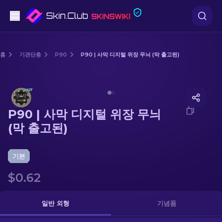
권총
홈
기관단총
P90
P90 | 사막 디지털 위장 무늬 (막 출고된)
중간 등급
Media of
P90 | 사막 디지털 위장 무늬 (막 출고된)
돌격소총
P90 | 사막 디지털 위장 무늬
저격소총
(막 출고된)
칼
기본
장갑
$0.62
케이스
일반 외형
기념품
기타