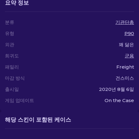
요약 정보
분류
기관단총
유형
P90
외관
꽤 닳은
희귀도
군용
패밀리
Freight
마감 방식
건스미스
출시일
2020년 8월 6일
게임 업데이트
On the Case
해당 스킨이 포함된 케이스