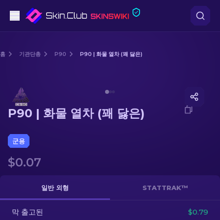
권총
홈
기관단총
P90
P90 | 화물 열차 (꽤 닳은)
중간 등급
Media of
P90 | 화물 열차 (꽤 닳은)
돌격소총
P90 | 화물 열차 (꽤 닳은)
저격소총
칼
군용
$0.07
장갑
케이스
일반 외형
STATTRAK™
막 출고된
기타
$0.79