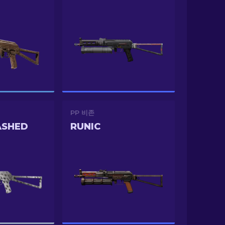
PP 비존
ASHED
RUNIC