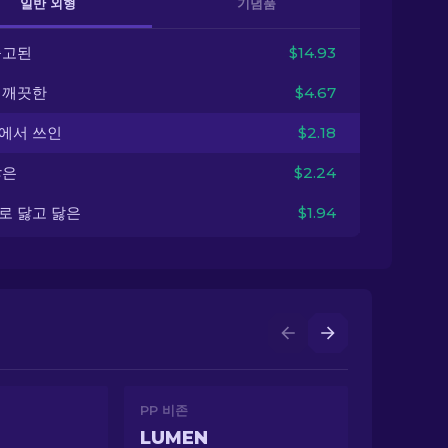
일반 외형
기념품
출고된
$14.93
 깨끗한
$4.67
에서 쓰인
$2.18
닳은
$2.24
로 닳고 닳은
$1.94
PP 비존
LUMEN