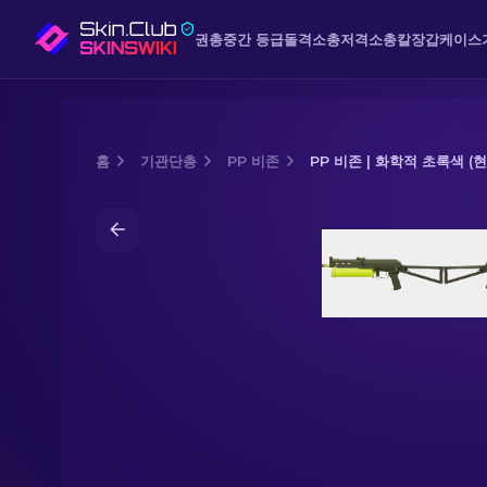
권총
중간 등급
돌격소총
저격소총
칼
장갑
케이스
홈
기관단총
PP 비존
PP 비존 | 화학적 초록색 (
Media of
PP 비존 | 화학적 초록색 (현장