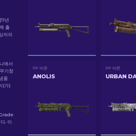
(11년
함께 출
 상자의
하나에서
PP 비존
PP 비존
4 무기창
ANOLIS
URBAN D
기념품
이(가)
Grade
다. 이