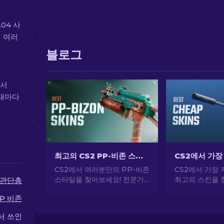
.04 사
재 여러
블로그
에서
상태마다
최고의 CS2 PP-비존 스킨 [2026]
CS2에서 여러분만의 PP-비존
CS2에서 가장 
스타일을 찾아보세요! 전문가
최고의 스킨을 
관단총
가이드를 통해 이 SMG를 위한
문가의 선택으로
P 비존
최고의 스킨을 찾아보세요. 무
게 CS2 스타
기를 업그레이드하고 게임 내
하세요.
서 쓰인
에서 돋보이세요.