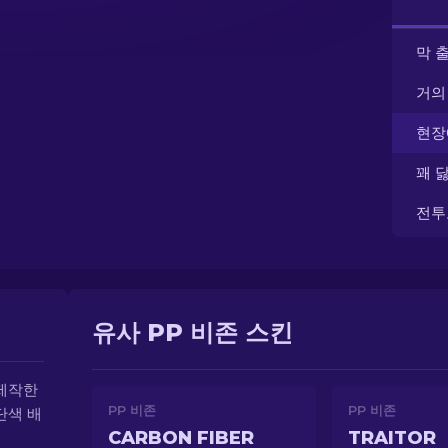
막 
거의
현장
꽤 
전투
유사 PP 비존 스킨
 제작한
PP 비존
PP 비존
단색 배
CARBON FIBER
TRAITOR