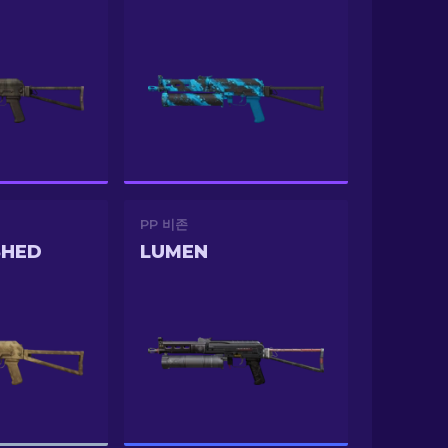
PP 비존
SHED
LUMEN