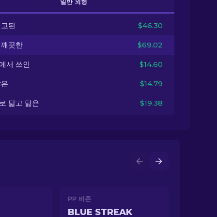
일반 외형
출고된
$46.30
 깨끗한
$69.02
에서 쓰인
$14.60
닳은
$14.79
로 닳고 닳은
$19.38
PP 비존
BLUE STREAK