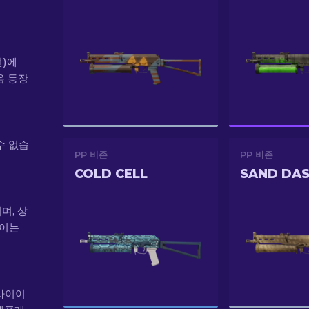
전)에
처음 등장
수 없습
PP 비존
PP 비존
COLD CELL
SAND DA
이며, 상
 이는
 사이이