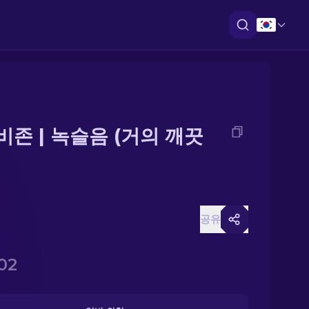
 비존 | 녹슬음 (거의 깨끗
공유
02