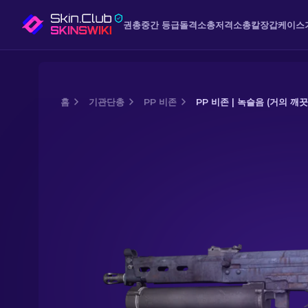
권총
중간 등급
돌격소총
저격소총
칼
장갑
케이스
홈
기관단총
PP 비존
PP 비존 | 녹슬음 (거의 깨끗
Media of
PP 비존 | 녹슬음 (거의 깨끗한)