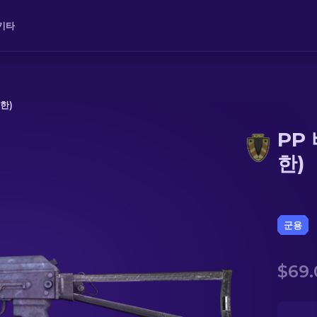
기타
한)
PP
한)
군용
$69.