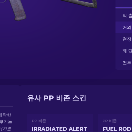
막 
거의
현장
꽤 
전투
유사 PP 비존 스킨
 제작한
PP 비존
PP 비존
 무기는
IRRADIATED ALERT
FUEL ROD
성격을