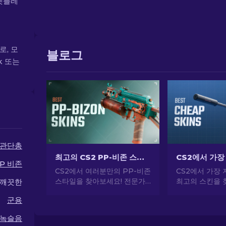
마켓플레
로, 모
블로그
k 또는
관단총
최고의 CS2 PP-비존 스킨 [2026]
P 비존
CS2에서 여러분만의 PP-비존
CS2에서 가장 
스타일을 찾아보세요! 전문가
최고의 스킨을 
 깨끗한
가이드를 통해 이 SMG를 위한
문가의 선택으로
군용
최고의 스킨을 찾아보세요. 무
게 CS2 스타
기를 업그레이드하고 게임 내
하세요.
녹슬음
에서 돋보이세요.