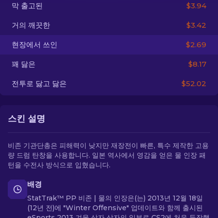
막 출고된
$3.94
KO
거의 깨끗한
$3.42
현장에서 쓰인
$2.69
꽤 닳은
$8.17
전투로 닳고 닳은
$52.02
스킨 설명
비존 기관단총은 피해력이 낮지만 재장전이 빠른, 특수 제작한 고용
량 드럼 탄창을 사용합니다. 일본 역사에서 영감을 얻은 물 인장 패
턴을 수전사 방식으로 입혔습니다.
배경
StatTrak™ PP 비존 | 물의 인장은(는) 2013년 12월 18일
(12년 전)에 "Winter Offensive" 업데이트와 함께 출시된
eSports 2013 겨울 상자 상자의 일부로 CS2에 처음 등장했