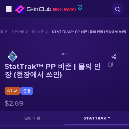
권총
홈
기관단총
PP 비존
STATTRAK™ PP 비존 | 물의 인장 (현장에서 쓰인)
중간 등급
Media of
StatTrak™ PP 비존 | 물의 인장 (현장에서 쓰인)
돌격소총
StatTrak™ PP 비존 | 물의 인
저격소총
장 (현장에서 쓰인)
칼
ST
군용
장갑
$2.69
케이스
일반 외형
STATTRAK™
기타