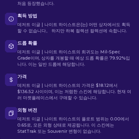
처음 등장했습니다.
획득 방법
데저트 이글 | 나이트 하이스트은(는) 어떤 상자에서도 획득
할 수 없습니다。 하지만 하복 컬렉션 컬렉션에 속합니다.
드롭 확률
데저트 이글 | 나이트 하이스트의 희귀도는 Mil-Spec
Grade이며, 상자를 개봉할 때 예상 드롭 확률은 79.92%입
니다. 이는 일반 드롭에 해당합니다.
가격
데저트 이글 | 나이트 하이스트의 가격은 $18.12에서
$136.52 사이이며, 이는 저렴한 스킨에 해당합니다. 현재 여
러 마켓플레이스에서 구매할 수 있습니다.
외형 버전
데저트 이글 | 나이트 하이스트의 플로트 범위는 0.00에서
0.65로, 모든 외형 상태로 제공됩니다. 이 스킨에는
StatTrak 또는 Souvenir 변형이 없습니다.