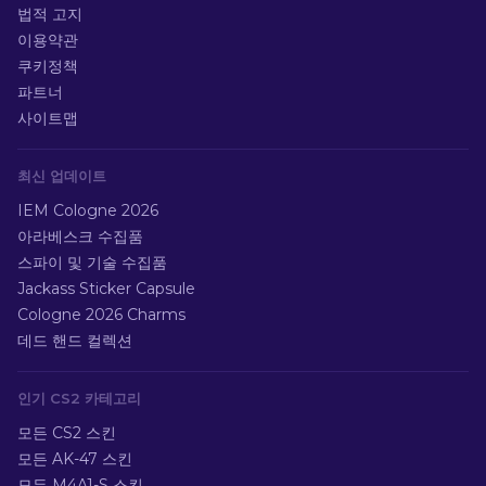
법적 고지
이용약관
쿠키정책
파트너
사이트맵
최신 업데이트
IEM Cologne 2026
아라베스크 수집품
스파이 및 기술 수집품
Jackass Sticker Capsule
Cologne 2026 Charms
데드 핸드 컬렉션
인기 CS2 카테고리
모든 CS2 스킨
모든 AK-47 스킨
모든 M4A1-S 스킨