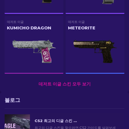
데저트 이글
데저트 이글
KUMICHO DRAGON
METEORITE
데저트 이글 스킨 모두 보기
블로그
CS2 최고의 디글 스킨 [2026]
최고의 디글 스킨을 찾으려면 CS2 가이드를 살펴보세