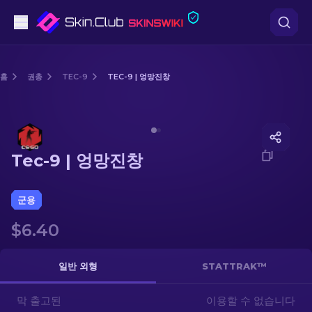
권총
홈
권총
TEC-9
TEC-9 | 엉망진창
중간 등급
Media of
Tec-9 | 엉망진창
돌격소총
Tec-9 | 엉망진창
저격소총
칼
군용
$6.40
장갑
케이스
일반 외형
STATTRAK™
막 출고된
기타
이용할 수 없습니다