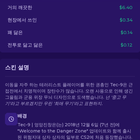
거의 깨끗한
$6.40
KO
현장에서 쓰인
$0.34
꽤 닳은
$0.14
전투로 닳고 닳은
$0.12
스킨 설명
이동을 자주 하는 테러리스트 플레이어를 위한 권총인 Tec-9은 근
접전에서 치명적이며 장탄수가 많습니다. 오랜 사용으로 인해 생긴
그을림과 군용 위장 무늬 디자인으로 도색했습니다.
넌 '중고 무
기'라고 부르겠지만 우린 '최애 무기'라고 표현하지.
배경
Tec-9 | 엉망진창은(는) 2018년 12월 6일 (7년 전)에
"Welcome to the Danger Zone" 업데이트와 함께 출시
된 위험지대 상자 상자의 일부로 CS2에 처음 등장했습니다.