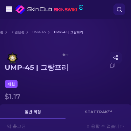
권총
홈
기관단총
UMP-45
UMP-45 | 그랑프리
중간 등급
Media of
UMP-45 | 그랑프리
돌격소총
UMP-45 | 그랑프리
저격소총
칼
제한
$1.17
장갑
케이스
일반 외형
STATTRAK™
막 출고된
기타
이용할 수 없습니다