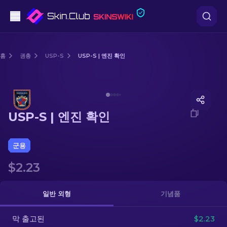
권총
홈
권총
USP-S
USP-S | 엔진 확인
중간 등급
Media of
USP-S | 엔진 확인
돌격소총
USP-S | 엔진 확인
저격소총
칼
군용
$2.23
장갑
케이스
일반 외형
기념품
막 출고된
기타
$2.23