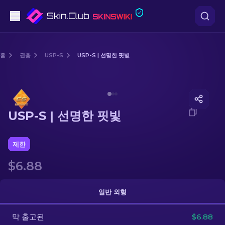
권총
홈
권총
USP-S
USP-S | 선명한 핏빛
중간 등급
Media of
USP-S | 선명한 핏빛
돌격소총
USP-S | 선명한 핏빛
저격소총
칼
제한
$6.88
장갑
케이스
일반 외형
막 출고된
기타
$6.88