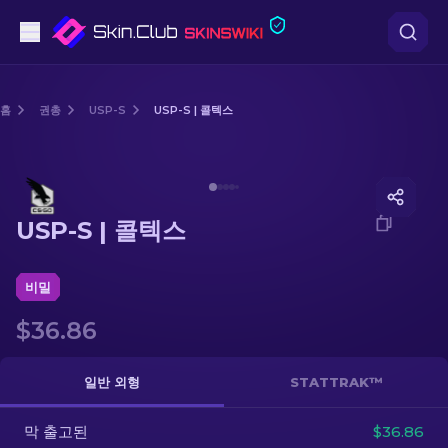
권총
홈
권총
USP-S
USP-S | 콜텍스
중간 등급
Media of
USP-S | 콜텍스
돌격소총
USP-S | 콜텍스
저격소총
칼
비밀
$36.86
장갑
케이스
일반 외형
STATTRAK™
막 출고된
기타
$36.86