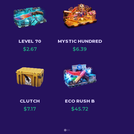
LEVEL 70
MYSTIC HUNDRED
$
2.67
$
6.39
CLUTCH
ECO RUSH B
$
7.17
$
45.72