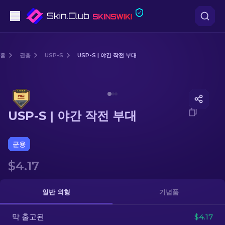
권총
홈
권총
USP-S
USP-S | 야간 작전 부대
중간 등급
Media of
USP-S | 야간 작전 부대
돌격소총
USP-S | 야간 작전 부대
저격소총
칼
군용
$4.17
장갑
케이스
일반 외형
기념품
막 출고된
기타
$4.17