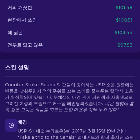
거의 깨끗한
$101.48
KO
현장에서 쓰인
$100.51
꽤 닳은
$103.44
전투로 닳고 닳은
$97.53
스킨 설명
Counter-Strike: Source의 팬들이 좋아하는 USP 소음 권총에는
반동을 낮춰주면서 적의 주위를 끄는 소리를 줄여주는 탈착식 소음
기가 장착되어 있습니다. 무채색의 배경 위에 파란색과 자홍색으로
그려진 여성의 모습으로 커스텀 페인팅되었습니다.
'네온 불빛에 흠
뻑 젖은 그녀는 하늘을 찌르는 듯한 마천루 아래 누워 있다.'
배경
USP-S | 네오 누와르은(는) 2017년 3월 15일 (9년 전)에
"Take a trip to the Canals" 업데이트와 함께 출시된 스펙