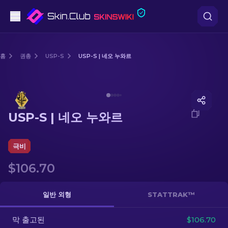
권총
홈
권총
USP-S
USP-S | 네오 누와르
중간 등급
Media of
USP-S | 네오 누와르
돌격소총
USP-S | 네오 누와르
저격소총
칼
극비
$106.70
장갑
케이스
일반 외형
STATTRAK™
막 출고된
기타
$106.70