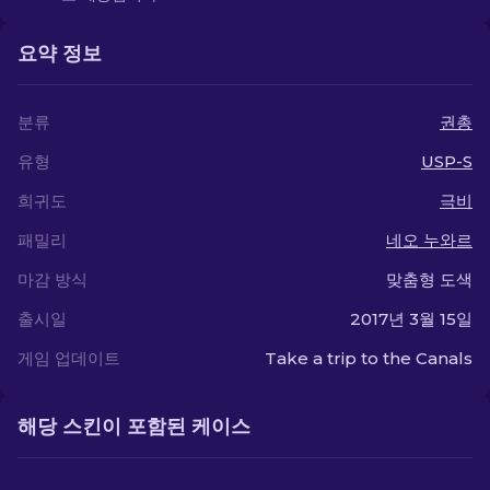
요약 정보
분류
권총
유형
USP-S
희귀도
극비
패밀리
네오 누와르
마감 방식
맞춤형 도색
출시일
2017년 3월 15일
게임 업데이트
Take a trip to the Canals
해당 스킨이 포함된 케이스