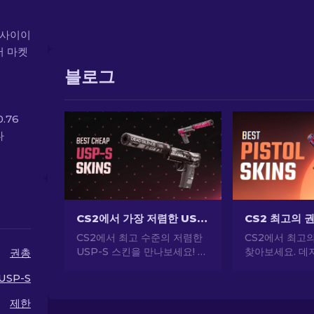
2 사이이
러 마켓
블로그
.76
다
CS2에서 가장 저렴한 USP-S 스킨: 순위 목록 [2026]
CS2에서 최고 수준의 저렴한
CS2에서 최고
USP-S 스킨을 만나보세요! 전
찾아보세요. 데저
권총
문가 순위 및 권장 사항을 통해
USP-S 등 인
USP-S
큰 비용을 들이지 않고도 게임
당신의 스타일을
내 스타일을 향상시킬 수 있습
제한
니다.