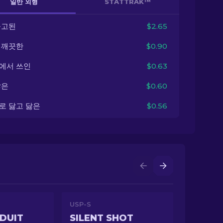
일반 외형
STATTRAK™
출고된
$2.65
 깨끗한
$0.90
에서 쓰인
$0.63
닳은
$0.60
로 닳고 닳은
$0.56
USP-S
DUIT
SILENT SHOT