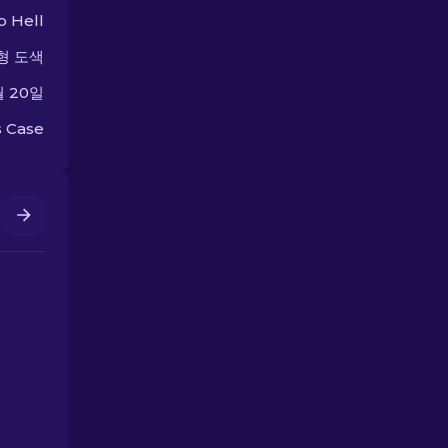
o Hell
형 도색
월 20일
 Case