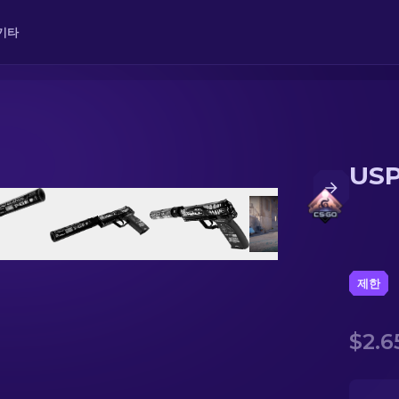
기타
USP
제한
$2.6