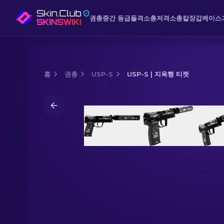
권총
중간 등급
돌격소총
저격소총
칼
장갑
케이스
홈
권총
USP-S
USP-S | 지옥행 티켓
Media of
USP-S | 지옥행 티켓