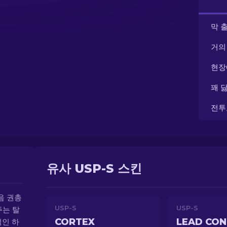
막 
거의
현장
꽤 
전투
유사 USP-S 스킨
소음 권총
USP-S
USP-S
주는 탈
CORTEX
LEAD CON
적인 하