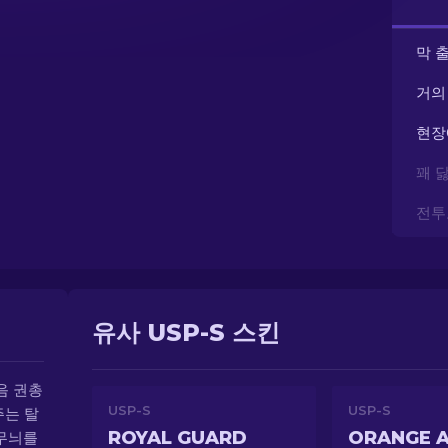
막 
거의
현장
꽤 
전투
유사 USP-S 스킨
소음 권총
USP-S
USP-S
주는 탈
ROYAL GUARD
ORANGE A
 무늬를