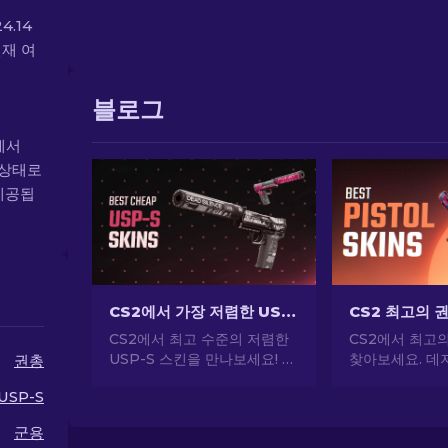
4.14
현재 여
블로그
에서
 상태로
 제공됩
CS2에서 가장 저렴한 USP-S 스킨: 순위 목록 [2026]
CS2에서 최고 수준의 저렴한
CS2에서 최고
USP-S 스킨을 만나보세요! 전
찾아보세요. 데저
권총
문가 순위 및 권장 사항을 통해
USP-S 등 인
USP-S
큰 비용을 들이지 않고도 게임
당신의 스타일을
내 스타일을 향상시킬 수 있습
군용
니다.