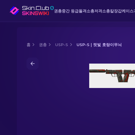
권총
중간 등급
돌격소총
저격소총
칼
장갑
케이스
홈
권총
USP-S
USP-S | 핏빛 호랑이무늬
Media of
USP-S | 핏빛 호랑이무늬