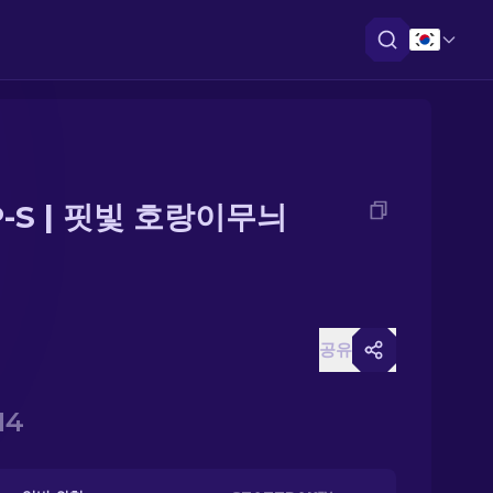
P-S | 핏빛 호랑이무늬
공유
14