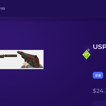
기타
US
군용
$24.