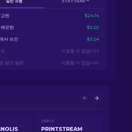
일반 외형
STATTRAK™
출고된
$24.14
 깨끗한
$3.20
에서 쓰인
$3.24
닳은
이용할 수 없습니다
로 닳고 닳은
이용할 수 없습니다
USP-S
NOLIS
PRINTSTREAM