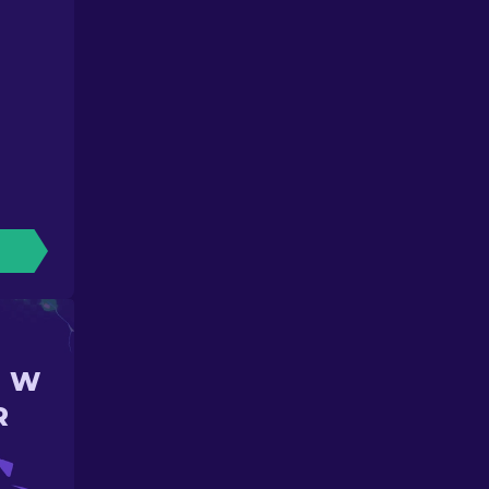
N W
R