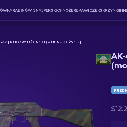
NÓW
KARABINÓW SNAJPERSKICH
NOŻE
RĘKAWICZEK
SKRZYNKI
INN
-47 | KOLORY DŻUNGLI (MOCNE ZUŻYCIE)
AK-
ne zużycie)
(mo
PRZE
$12.