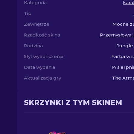
Kategoria
kara
Tip
Zewnętrze
Mocne zu
Rzadkość skina
Przemysłowa 
Rodzina
Jungle
Styl wykończenia
Farba w 
Data wydania
14 sierpni
Aktualizacja gry
The Arms
SKRZYNKI Z TYM SKINEM