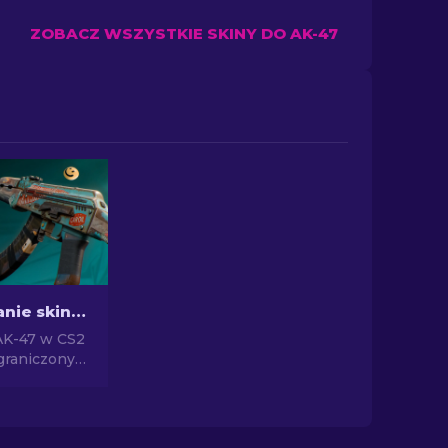
ZOBACZ WSZYSTKIE SKINY DO AK-47
Najlepsze tanie skiny AK-47 w CS2 poniżej 10 USD
AK-47 w CS2
graniczonym
oznaj się z
znajdź
drogie skiny
 10 dolarów.