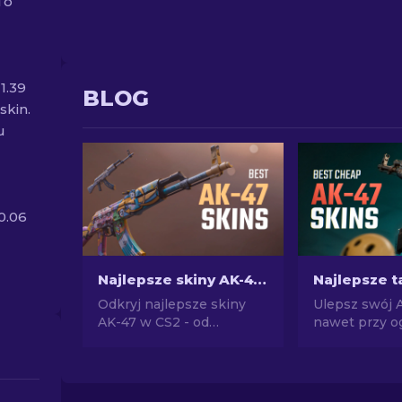
To
1.39
BLOG
skin.
u
0.06
Najlepsze skiny AK-47 w CS2: Od tanich do drogich
Odkryj najlepsze skiny
Ulepsz swój 
AK-47 w CS2 - od
nawet przy o
niedrogich po najbardziej
budżecie! Zap
ekstrawaganckie. Znajdź
naszą listą i 
idealny dodatek wśród
najlepsze nie
najlepszych skórek AK-47
AK-47 poniżej