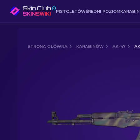
PISTOLETÓW
ŚREDNI POZIOM
KARABI
STRONA GŁÓWNA
KARABINÓW
AK-47
AK
Media of
AK-47 | Kolory dżungli (moc