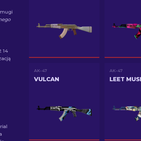
smugi
anego
2 14
zacją
AK-47
AK-47
VULCAN
LEET MUS
rial
a