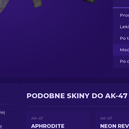
Pros
Lek
Po 
Moc
Po 
PODOBNE SKINY DO AK-47
iej
AK-47
AK-47
APHRODITE
NEON RE
ę