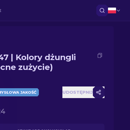
E
47 | Kolory dżungli
cne zużycie)
UDOSTĘPNIJ
MYSŁOWA JAKOŚĆ
24