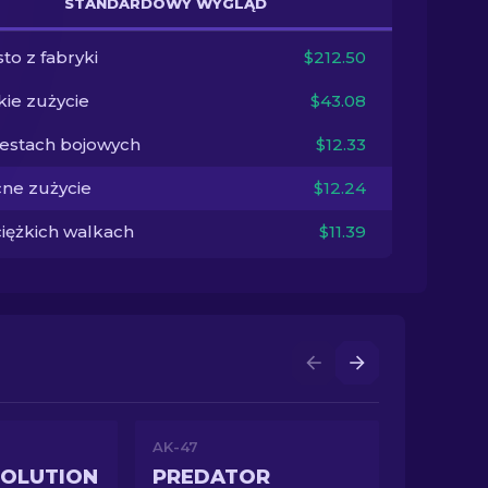
STANDARDOWY WYGLĄD
to z fabryki
$212.50
kie zużycie
$43.08
testach bojowych
$12.33
ne zużycie
$12.24
ciężkich walkach
$11.39
AK-47
VOLUTION
PREDATOR