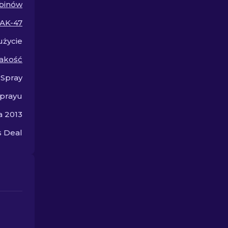
binów
w CS2.
AK-47
życie
jakość
 Spray
sprayu
a 2013
 Deal