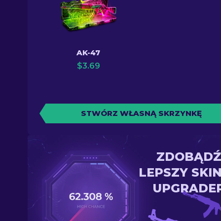
AK-47
$
3.69
STWÓRZ WŁASNĄ SKRZYNKĘ
ZDOBĄDŹ
LEPSZY SKI
UPGRADE