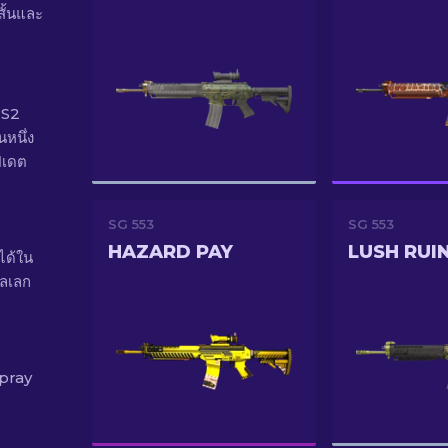
สั้นและ
CS2
นหนึ่ง
ปเดต
SG 553
SG 553
HAZARD PAY
LUSH RUI
ได้ใน
อลเลก
pray