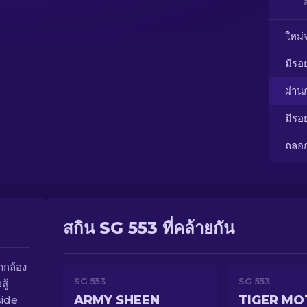
ใหม่
มีรอ
ผ่า
มีรอ
ถลอ
สกิน SG 553 ที่คล้ายกัน
ำกล้อง
SG 553
SG 553
ู้
ARMY SHEEN
TIGER MO
side