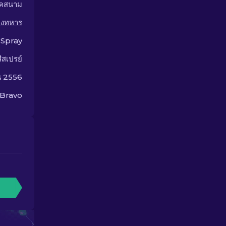
าคสนาม
างทหาร
Spray
สีสเปรย์
น 2556
 Bravo