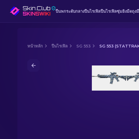
ปืนพก
ระดับกลาง
ปืนไรเฟิล
ปืนไรเฟิลซุ่มยิง
มีด
ถุงม
หน้าหลัก
ปืนไรเฟิล
SG 553
SG 553 (STATTRAK
Media of
SG 553 (StatTrak™) | Wave 