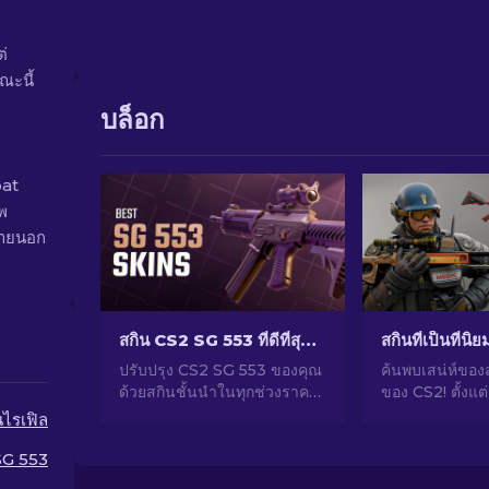
่
ณะนี้
บล็อก
oat
าพ
ภายนอก
สกิน CS2 SG 553 ที่ดีที่สุดในทุกช่วงราคา [2026]
สกินที่เป็นที่นิ
ปรับปรุง CS2 SG 553 ของคุณ
ค้นพบเสน่ห์ของ
ด้วยสกินชั้นนำในทุกช่วงราคา!
ของ CS2! ตั้งแต
ค้นพบการจัดอันดับโดยผู้
น่าทึ่งไปจนถึง
นไรเฟิล
เชี่ยวชาญของเราสำหรับการ
ลงทุน สำรวจโล
อัปเกรดการแต่งที่สมบูรณ์แบบ
นิยมที่ CS2 มีให้
SG 553
สำหรับปืนไรเฟิลของคุณ