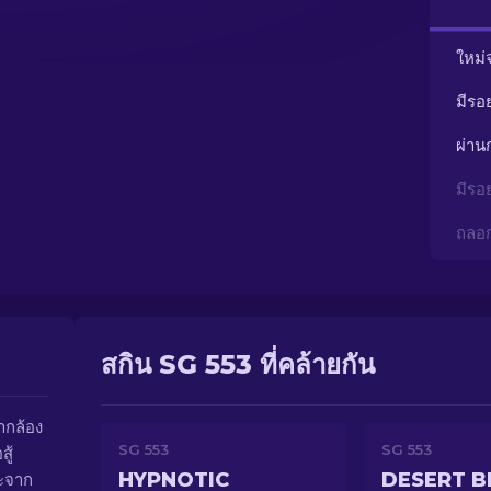
ใหม่
มีรอ
ผ่า
มีรอ
ถลอ
สกิน SG 553 ที่คล้ายกัน
ำกล้อง
SG 553
SG 553
ู้
HYPNOTIC
DESERT 
หะจาก