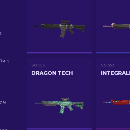
e
ใด ๆ.
SG 553
SG 553
DRAGON TECH
INTEGRAL
80%