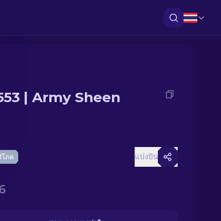
553 | Army Sheen
แบ่งปัน
ริโภค
6