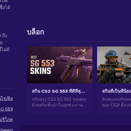
0.06
้อได้
บล็อก
 ถึง
อย
ไม่มี
สกิน CS2 SG 553 ที่ดีที่สุดในทุกช่วงราคา [2026]
สกินที่เป็นที่นิ
นไรเฟิล
ปรับปรุง CS2 SG 553 ของคุณ
ค้นพบเสน่ห์ของ
ด้วยสกินชั้นนำในทุกช่วงราคา!
ของ CS2! ตั้งแต
SG 553
ค้นพบการจัดอันดับโดยผู้
น่าทึ่งไปจนถึง
เชี่ยวชาญของเราสำหรับการ
ลงทุน สำรวจโล
้บริโภค
อัปเกรดการแต่งที่สมบูรณ์แบบ
นิยมที่ CS2 มีให้
สำหรับปืนไรเฟิลของคุณ
Sheen