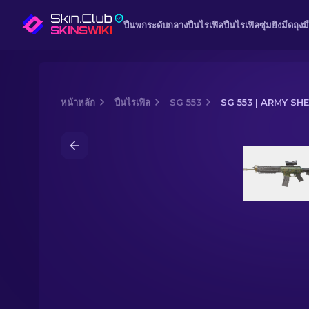
ปืนพก
ระดับกลาง
ปืนไรเฟิล
ปืนไรเฟิลซุ่มยิง
มีด
ถุงม
หน้าหลัก
ปืนไรเฟิล
SG 553
SG 553 | ARMY SH
Media of
SG 553 | Army Sheen