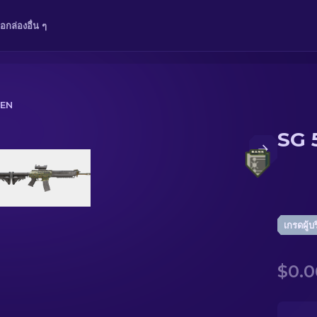
ือ
กล่อง
อื่น ๆ
EEN
SG 
เกรดผู้บ
$0.0