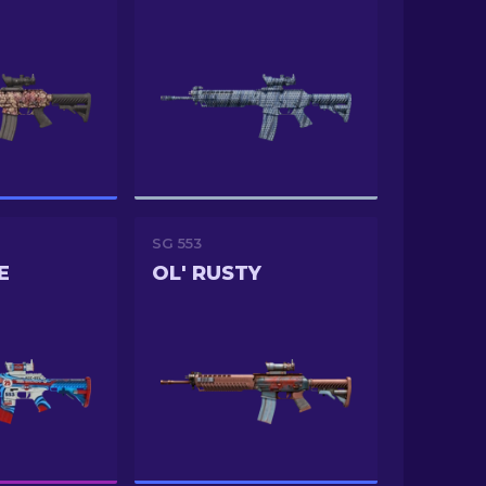
SG 553
E
OL' RUSTY