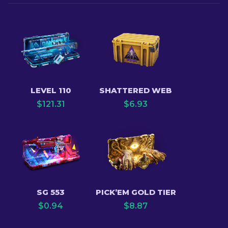
LEVEL 110
SHATTERED WEB
$
121.31
$
6.93
SG 553
PICK’EM GOLD TIER
$
0.94
$
8.87