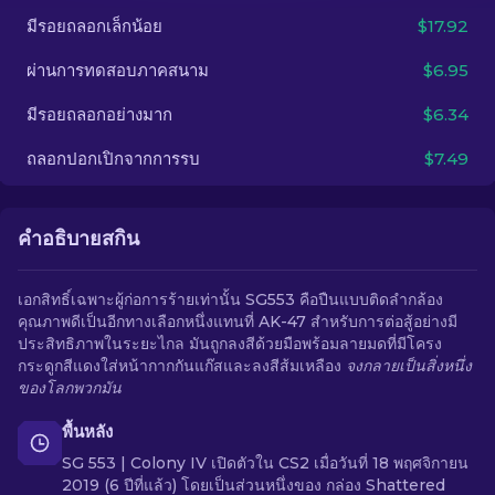
มีรอยถลอกเล็กน้อย
$17.92
TH
ผ่านการทดสอบภาคสนาม
$6.95
มีรอยถลอกอย่างมาก
$6.34
ถลอกปอกเปิกจากการรบ
$7.49
คำอธิบายสกิน
เอกสิทธิ์เฉพาะผู้ก่อการร้ายเท่านั้น SG553 คือปืนแบบติดลำกล้อง
คุณภาพดีเป็นอีกทางเลือกหนึ่งแทนที่ AK-47 สำหรับการต่อสู้อย่างมี
ประสิทธิภาพในระยะไกล มันถูกลงสีด้วยมือพร้อมลายมดที่มีโครง
กระดูกสีแดงใส่หน้ากากกันแก๊สและลงสีส้มเหลือง
จงกลายเป็นสิ่งหนึ่ง
ของโลกพวกมัน
พื้นหลัง
SG 553 | Colony IV เปิดตัวใน CS2 เมื่อวันที่ 18 พฤศจิกายน
2019 (6 ปีที่แล้ว) โดยเป็นส่วนหนึ่งของ กล่อง Shattered