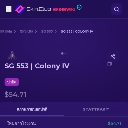
ปืนพก
หน้าหลัก
ปืนไรเฟิล
SG 553
SG 553 | COLONY IV
ระดับกลาง
Media of
SG 553 | Colony IV
ปืนไรเฟิล
SG 553 | Colony IV
ปืนไรเฟิลซุ่มยิง
มีด
ปกปิด
$54.71
ถุงมือ
กล่อง
สภาพภายนอกปกติ
STATTRAK™
ใหม่จากโรงงาน
อื่น ๆ
$54.71