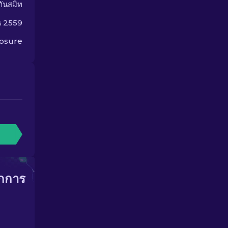
กันสมิท
ยน 2559
osure
ากการ