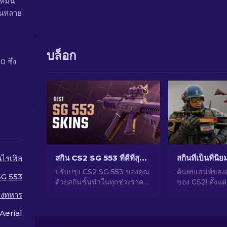
ห้มัน
านหลาย
บล็อก
0 ซึ่ง
สกิน CS2 SG 553 ที่ดีที่สุดในทุกช่วงราคา [2026]
สกินที่เป็นที่นิ
นไรเฟิล
ปรับปรุง CS2 SG 553 ของคุณ
ค้นพบเสน่ห์ของ
SG 553
ด้วยสกินชั้นนำในทุกช่วงราคา!
ของ CS2! ตั้งแต
ค้นพบการจัดอันดับโดยผู้
น่าทึ่งไปจนถึง
างทหาร
เชี่ยวชาญของเราสำหรับการ
ลงทุน สำรวจโล
อัปเกรดการแต่งที่สมบูรณ์แบบ
นิยมที่ CS2 มีให้
Aerial
สำหรับปืนไรเฟิลของคุณ