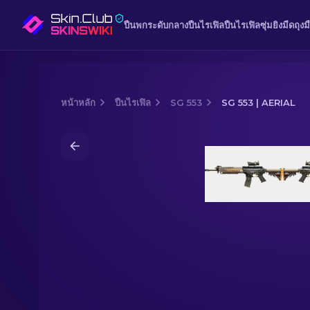
ปืนพก
ระดับกลาง
ปืนไรเฟิล
ปืนไรเฟิลซุ่มยิง
มีด
ถุงม
หน้าหลัก
ปืนไรเฟิล
SG 553
SG 553 | AERIAL
Media of
SG 553 | Aerial