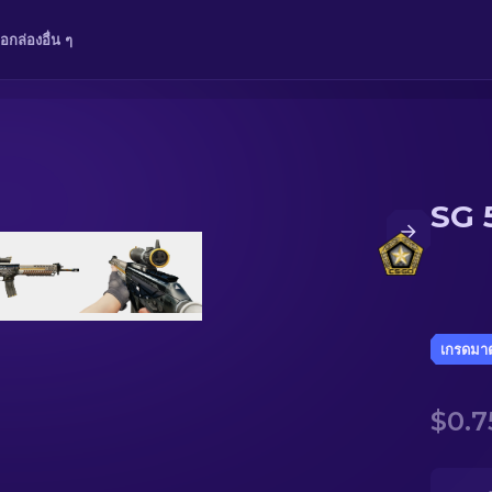
ือ
กล่อง
อื่น ๆ
SG 5
เกรดมา
$0.7