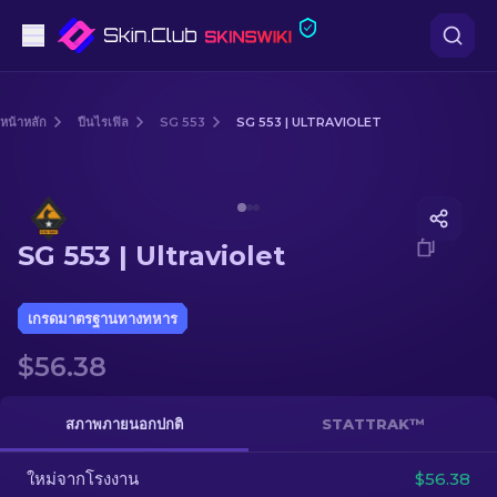
ปืนพก
หน้าหลัก
ปืนไรเฟิล
SG 553
SG 553 | ULTRAVIOLET
ระดับกลาง
Media of
SG 553 | Ultraviolet
ปืนไรเฟิล
SG 553 | Ultraviolet
ปืนไรเฟิลซุ่มยิง
มีด
เกรดมาตรฐานทางทหาร
$56.38
ถุงมือ
กล่อง
สภาพภายนอกปกติ
STATTRAK™
ใหม่จากโรงงาน
อื่น ๆ
$56.38