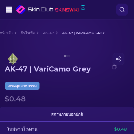
ปืนพก
หน้าหลัก
ปืนไรเฟิล
AK-47
AK-47 | VARICAMO GREY
ระดับกลาง
Media of
AK-47 | VariCamo Grey
ปืนไรเฟิล
AK-47 | VariCamo Grey
ปืนไรเฟิลซุ่มยิง
มีด
เกรดอุตสาหกรรม
$0.48
ถุงมือ
กล่อง
สภาพภายนอกปกติ
ใหม่จากโรงงาน
อื่น ๆ
$0.48