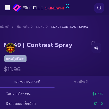
ปืนพก
หน้าหลัก
ปืนกลสกิน
M249
M249 | CONTRAST SPRAY
ระดับกลาง
Media of
M249 | Contrast Spray
M249 | Contrast Spray
ปืนไรเฟิล
ปืนไรเฟิลซุ่มยิง
เกรดผู้บริโภค
$11.96
มีด
ถุงมือ
สภาพภายนอกปกติ
ของที่ระลึก
กล่อง
ใหม่จากโรงงาน
$11.96
มีรอยถลอกเล็กน้อย
$1.42
อื่น ๆ