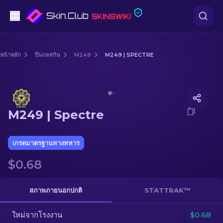
ปืนพก
หน้าหลัก
ปืนกลสกิน
M249
M249 | SPECTRE
ระดับกลาง
Media of
M249 | Spectre
ปืนไรเฟิล
M249 | Spectre
ปืนไรเฟิลซุ่มยิง
มีด
เกรดมาตรฐานทางทหาร
$0.68
ถุงมือ
กล่อง
สภาพภายนอกปกติ
STATTRAK™
ใหม่จากโรงงาน
อื่น ๆ
$0.68