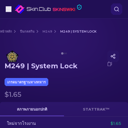
ปืนพก
หน้าหลัก
ปืนกลสกิน
M249
M249 | SYSTEM LOCK
ระดับกลาง
Media of
M249 | System Lock
ปืนไรเฟิล
M249 | System Lock
ปืนไรเฟิลซุ่มยิง
มีด
เกรดมาตรฐานทางทหาร
$1.65
ถุงมือ
กล่อง
สภาพภายนอกปกติ
STATTRAK™
ใหม่จากโรงงาน
อื่น ๆ
$1.65