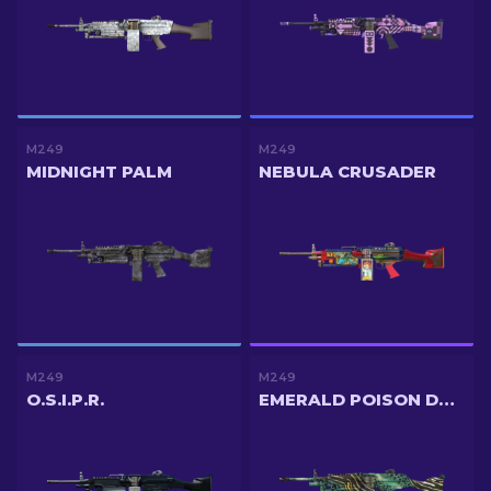
M249
M249
MIDNIGHT PALM
NEBULA CRUSADER
M249
M249
O.S.I.P.R.
EMERALD POISON DART