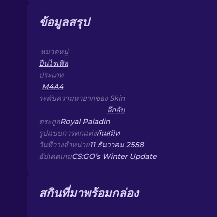
ข้อมูลสรุป
หมวดหมู่
ปืนไรเฟิล
ประเภท
M4A4
ระดับความหายากของ Skin
ลึกลับ
ตระกูล
Royal Paladin
รูปแบบการตกแต่ง
กันสมิท
วันที่วางจำหน่าย
11 ธันวาคม 2558
อัปเดตเกม
CS:GO’s Winter Update
สกินที่มาพร้อมกล่อง