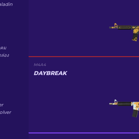
aladin
าคม
กล่อง
M4A4
DAYBREAK
er
olver