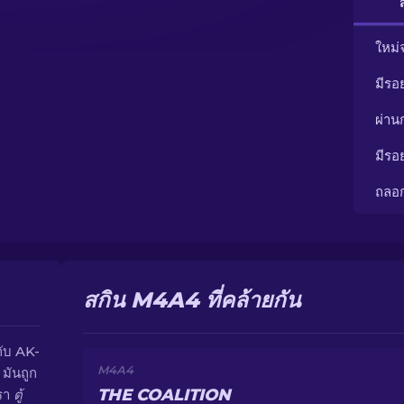
ใหม่
มีรอ
ผ่า
มีรอ
ถลอ
สกิน M4A4 ที่คล้ายกัน
กับ AK-
M4A4
 มันถูก
THE COALITION
หรา
ตู้