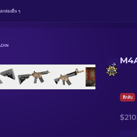
ือ
กล่อง
อื่น ๆ
ADIN
M4A
ลึกลับ
$210