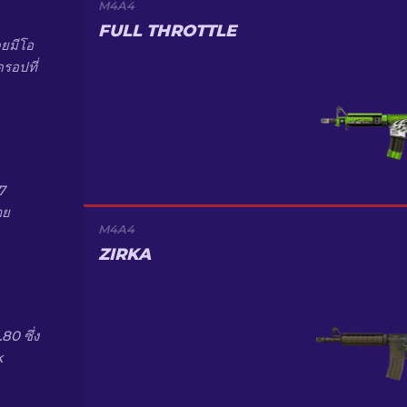
M4A4
FULL THROTTLE
ยมีโอ
รอปที่
7
าย
M4A4
ZIRKA
80 ซึ่ง
k