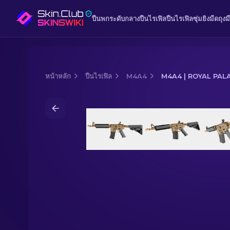
ปืนพก
ระดับกลาง
ปืนไรเฟิล
ปืนไรเฟิลซุ่มยิง
มีด
ถุงม
หน้าหลัก
ปืนไรเฟิล
M4A4
M4A4 | ROYAL PAL
Media of
M4A4 | Royal Paladin