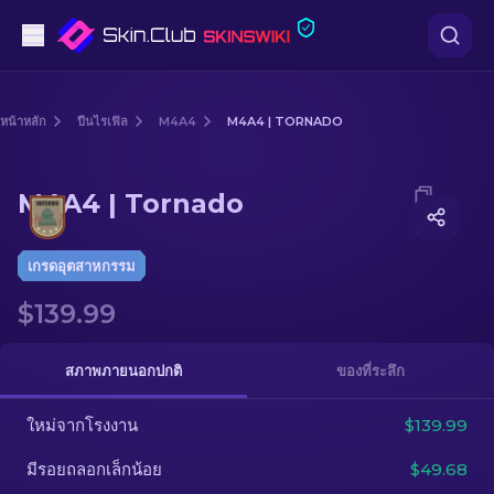
ปืนพก
หน้าหลัก
ปืนไรเฟิล
M4A4
M4A4 | TORNADO
ระดับกลาง
Media of
M4A4 | Tornado
M4A4 | Tornado
ปืนไรเฟิล
ปืนไรเฟิลซุ่มยิง
เกรดอุตสาหกรรม
$139.99
มีด
ถุงมือ
สภาพภายนอกปกติ
ของที่ระลึก
กล่อง
ใหม่จากโรงงาน
$139.99
มีรอยถลอกเล็กน้อย
$49.68
อื่น ๆ