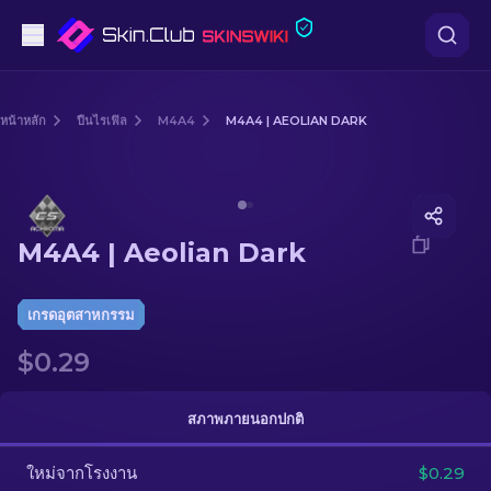
ปืนพก
หน้าหลัก
ปืนไรเฟิล
M4A4
M4A4 | AEOLIAN DARK
ระดับกลาง
Media of
M4A4 | Aeolian Dark
ปืนไรเฟิล
M4A4 | Aeolian Dark
ปืนไรเฟิลซุ่มยิง
มีด
เกรดอุตสาหกรรม
$0.29
ถุงมือ
กล่อง
สภาพภายนอกปกติ
ใหม่จากโรงงาน
อื่น ๆ
$0.29