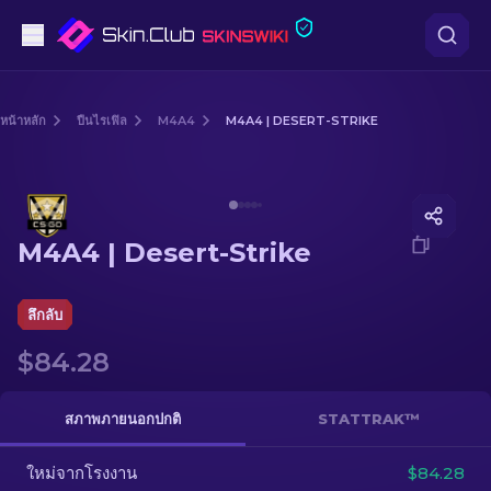
ปืนพก
หน้าหลัก
ปืนไรเฟิล
M4A4
M4A4 | DESERT-STRIKE
ระดับกลาง
Media of
M4A4 | Desert-Strike
ปืนไรเฟิล
M4A4 | Desert-Strike
ปืนไรเฟิลซุ่มยิง
มีด
ลึกลับ
$84.28
ถุงมือ
กล่อง
สภาพภายนอกปกติ
STATTRAK™
ใหม่จากโรงงาน
อื่น ๆ
$84.28