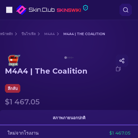
ปืนพก
หน้าหลัก
ปืนไรเฟิล
M4A4
M4A4 | THE COALITION
ระดับกลาง
Media of
M4A4 | The Coalition
ปืนไรเฟิล
M4A4 | The Coalition
ปืนไรเฟิลซุ่มยิง
มีด
ลึกลับ
$1 467.05
ถุงมือ
กล่อง
สภาพภายนอกปกติ
ใหม่จากโรงงาน
อื่น ๆ
$1 467.05