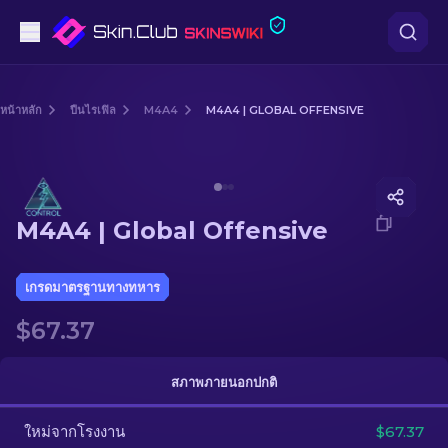
ปืนพก
หน้าหลัก
ปืนไรเฟิล
M4A4
M4A4 | GLOBAL OFFENSIVE
ระดับกลาง
Media of
M4A4 | Global Offensive
ปืนไรเฟิล
M4A4 | Global Offensive
ปืนไรเฟิลซุ่มยิง
มีด
เกรดมาตรฐานทางทหาร
$67.37
ถุงมือ
กล่อง
สภาพภายนอกปกติ
ใหม่จากโรงงาน
อื่น ๆ
$67.37